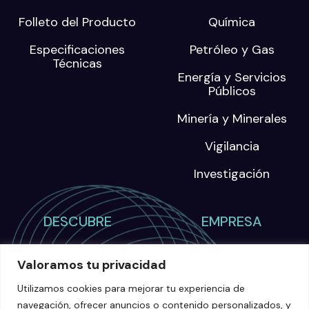
Folleto del Producto
Química
Especificaciones
Petróleo y Gas
Técnicas
Energía y Servicios
Públicos
Minería y Minerales
Vigilancia
Investigación
DESCUBRE
EMPRESA
Blog
Sobre nosotros
Valoramos tu privacidad
Eventos
Carreras
Utilizamos cookies para mejorar tu experiencia de
Webinars
navegación, ofrecer anuncios o contenido personalizados, y