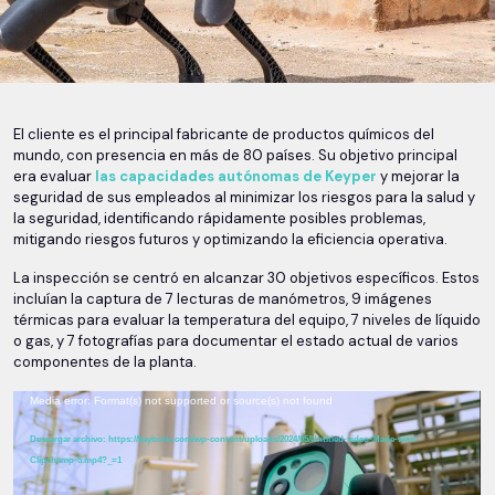
El cliente es el principal fabricante de productos químicos del
mundo, con presencia en más de 80 países. Su objetivo principal
era evaluar
las capacidades autónomas de Keyper
y mejorar la
seguridad de sus empleados al minimizar los riesgos para la salud y
la seguridad, identificando rápidamente posibles problemas,
mitigando riesgos futuros y optimizando la eficiencia operativa.
La inspección se centró en alcanzar 30 objetivos específicos. Estos
incluían la captura de 7 lecturas de manómetros, 9 imágenes
térmicas para evaluar la temperatura del equipo, 7 niveles de líquido
o gas, y 7 fotografías para documentar el estado actual de varios
componentes de la planta.
Reproductor
Media error: Format(s) not supported or source(s) not found
de
vídeo
Descargar archivo: https://keybotic.com/wp-content/uploads/2024/05/Untitled-video-Made-with-
Clipchamp-5.mp4?_=1