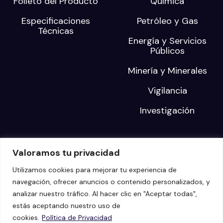
Folleto del Producto
Química
Especificaciones
Petróleo y Gas
Técnicas
Energía y Servicios
Públicos
Minería y Minerales
Vigilancia
Investigación
DESCUBRE
EMPRESA
Valoramos tu privacidad
Blog
Sobre nosotros
Utilizamos cookies para mejorar tu experiencia de
navegación, ofrecer anuncios o contenido personalizados, y
Eventos
Carreras
analizar nuestro tráfico. Al hacer clic en "Aceptar todas",
Webinars
estás aceptando nuestro uso de
cookies.
Política de Privacidad